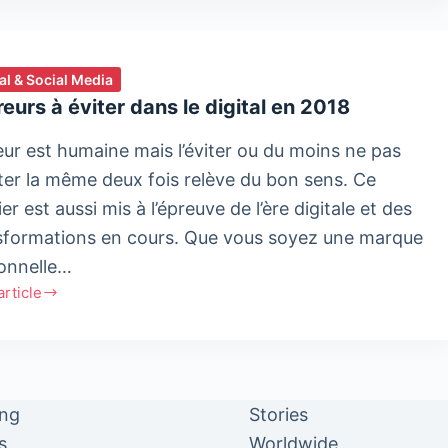
formation
tal & Social Media
ndeur
reurs à éviter dans le digital en 2018
urs
reur est humaine mais l’éviter ou du moins ne pas
ter la même deux fois relève du bon sens. Ce
er est aussi mis à l’épreuve de l’ère digitale et des
sformations en cours. Que vous soyez une marque
onnelle…
'article
rs
ing
Stories
s
Worldwide
l