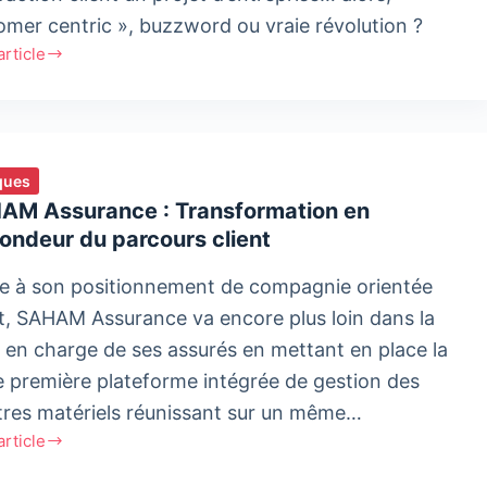
omer centric », buzzword ou vraie révolution ?
'article
omer-
city
uoi
ques
prises
AM Assurance : Transformation en
ondeur du parcours client
nt
̀le à son positionnement de compagnie orientée
nt, SAHAM Assurance va encore plus loin dans la
e en charge de ses assurés en mettant en place la
e première plateforme intégrée de gestion des
tres matériels réunissant sur un même…
'article
AM
ance