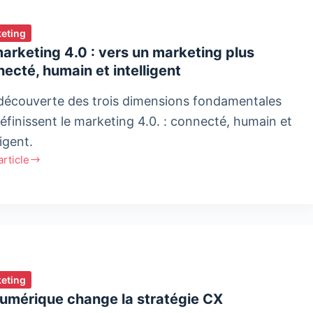
eting
arketing 4.0 : vers un marketing plus
ecté, humain et intelligent
 découverte des trois dimensions fondamentales
définissent le marketing 4.0. : connecté, humain et
ligent.
'article
ting
ting
eting
numérique change la stratégie CX
cté,