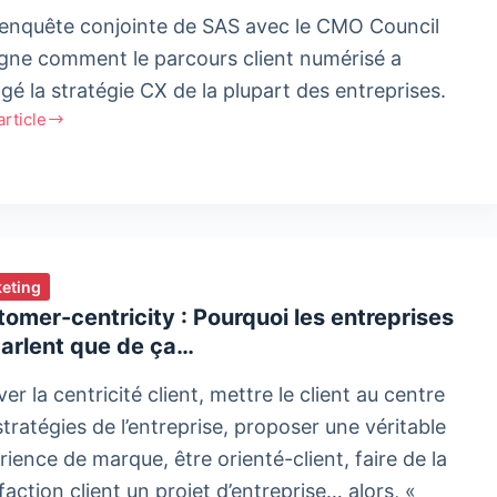
in
enquête conjointe de SAS avec le CMO Council
igne comment le parcours client numérisé a
igent
gé la stratégie CX de la plupart des entreprises.
'article
rique
ge
égie
eting
omer-centricity : Pourquoi les entreprises
parlent que de ça…
ver la centricité client, mettre le client au centre
stratégies de l’entreprise, proposer une véritable
rience de marque, être orienté-client, faire de la
faction client un projet d’entreprise… alors, «