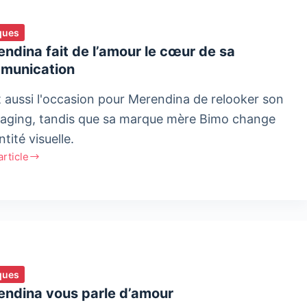
ques
ndina fait de l’amour le cœur de sa
munication
t aussi l'occasion pour Merendina de relooker son
aging, tandis que sa marque mère Bimo change
ntité visuelle.
'article
ndina
ur
ques
endina vous parle d’amour
nication