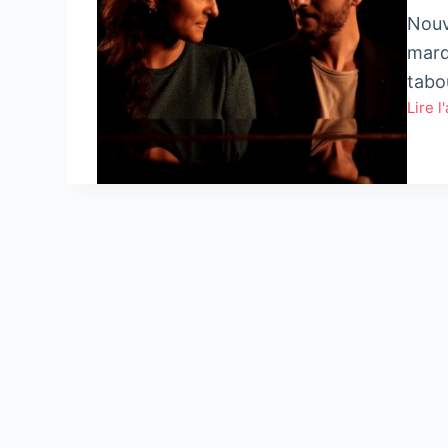
Nouv
marq
tabo
Lire l
Mere
vous
parle
d’amo