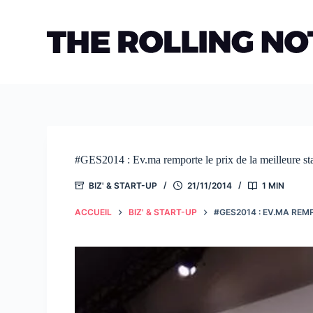
Passer
au
contenu
#GES2014 : Ev.ma remporte le prix de la meilleure st
BIZ' & START-UP
21/11/2014
1 MIN
ACCUEIL
BIZ' & START-UP
#GES2014 : EV.MA REM