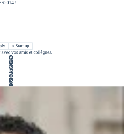
GES2014 !
ply
#
Start up
r avec vos amis et collègues.