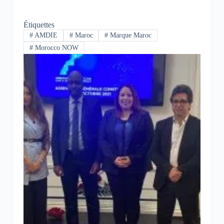
Étiquettes
#
AMDIE
#
Maroc
#
Marque Maroc
#
Morocco NOW