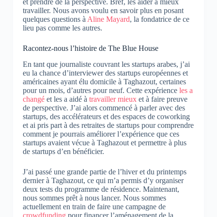
et prendre de la perspective. Bref, les aider
à mieux
travailler. Nous avons voulu en savoir plus en posant
quelques questions à
Aline Mayard
, la fondatrice de ce
lieu pas comme les autres.
Racontez-nous l’histoire de The Blue House
En tant que journaliste couvrant les startups arabes, j’ai
eu la chance d’interviewer des startups européennes et
américaines ayant élu domicile à Taghazout, certaines
pour un mois, d’autres pour neuf. Cette expérience
les a
changé
et les a aidé à
travailler mieux
et à faire preuve
de perspective.
J’ai alors commencé à parler avec des
startups, des accélérateurs et des espaces de coworking
et ai pris part à des retraites de startups pour comprendre
comment je pourrais améliorer l’expérience que ces
startups avaient vécue à Taghazout et permettre à plus
de startups d’en bénéficier.
J’ai passé une grande partie de l’hiver et du printemps
dernier à Taghazout, ce qui m’a permis d’y organiser
deux tests du programme de résidence. Maintenant,
nous sommes prêt à nous lancer.
Nous sommes
actuellement en train de faire une campagne de
crowdfunding
pour financer l’aménagement de la