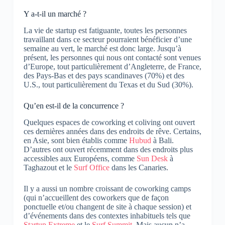
Y a-t-il un marché ?
La vie de startup est fatiguante, toutes les personnes
travaillant dans ce secteur pourraient bénéficier d’une
semaine au vert, le marché est donc large.
Jusqu’à
présent, les personnes qui nous ont contacté sont venues
d’Europe, tout particulièrement d’Angleterre, de France,
des Pays-Bas et des pays scandinaves (70%) et des
U.S., tout particulièrement du Texas et du Sud (30%).
Qu’en est-il de la concurrence ?
Quelques espaces de coworking et coliving ont ouvert
ces dernières années dans des endroits de rêve.
Certains,
en Asie, sont bien établis comme
Hubud
à Bali.
D’autres ont ouvert récemment dans des endroits plus
accessibles aux Européens, comme
Sun Desk
à
Taghazout et le
Surf Office
dans les Canaries.
Il y a aussi un nombre croissant de coworking camps
(qui n’accueillent des coworkers que de façon
ponctuelle et/ou changent de site à chaque session) et
d’événements dans des contextes inhabituels tels que
Startup Extreme
et le
Surf Summit
.
Mais aucun n’a