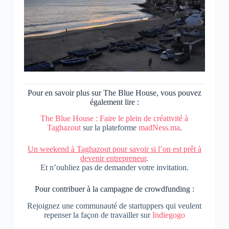
Pour en savoir plus sur The Blue House, vous pouvez
également lire :
The Blue House : Faire le plein de créativité à
Taghazout
sur la plateforme
madNess.ma
.
Un weekend à Taghazout pour savoir si l’on est prêt à
devenir entrepreneur
.
Et n’oubliez pas de demander votre invitation.
Pour contribuer à la campagne de crowdfunding :
Rejoignez une communauté de startuppers qui veulent
repenser la façon de travailler sur
Indiegogo