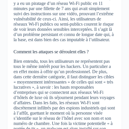
y a eu un piratage d’un réseau Wi-Fi public en 11
minutes par une fillette de 7 ans qui avait simplement
suivi des instructions sur une vidéo, prouvant l’extrême
vulnérabilité de ceux-ci. Ainsi, les utilisateurs de
réseaux Wi-Fi publics ou semi-publics courent le risque
de voir leurs données sensibles interceptées. Il s’agit là
d’un problème persistant et connu de longue date qui, à
la base, est dans bien des cas imputable à l’utilisateur.
Comment les attaques se déroulent elles ?
Bien entendu, tous les utilisateurs ne représentent pas
tous le même intérêt pour les hackers. Un particulier a
en effet moins à offrir qu’un professionnel. De plus,
dans cette dernière catégorie, il faut distinguer les cibles
« moyennement intéressantes » de celles qui sont « très
lucratives », à savoir : les hauts responsables
d’entreprises qui se connectent aux réseaux Wi-Fi
d’hôtels de luxe où ils séjournent pendant leurs voyages
d’affaires. Dans les faits, les réseaux Wi-Fi sont
discrètement infiltrés par des espions industriels qui sont
à l’affût, guettant le moment où la personne visée
s’identifie sur le réseau de l’hôtel avec son nom et son
numéro de chambre. Une fois la victime potentielle « à
portée de tir », un malware est alors installé sur son