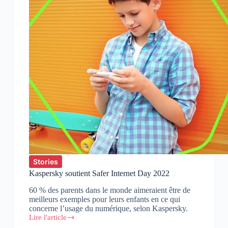
professionnelle
?
Stories
Kaspersky soutient Safer Internet Day 2022
60 % des parents dans le monde aimeraient être de
meilleurs exemples pour leurs enfants en ce qui
concerne l’usage du numérique, selon Kaspersky.
Lire l'article
Kaspersky