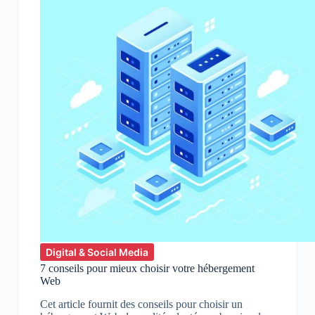
de
votre
site
Web
Digital & Social Media
7 conseils pour mieux choisir votre hébergement
Web
Cet article fournit des conseils pour choisir un