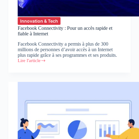
Innovation & Tech
Facebook Connectivity : Pour un accès rapide et
fiable à Internet
Facebook Connectivity a permis à plus de 300
millions de personnes d’avoir accès à un Internet
plus rapide grâce à ses programmes et ses produits.
Lire l'article
Facebook
Connectivity
:
Pour
un
accès
rapide
et
fiable
à
Internet