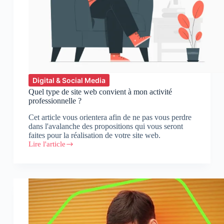
Digital & Social Media
Quel type de site web convient à mon activité
professionnelle ?
Cet article vous orientera afin de ne pas vous perdre
dans l'avalanche des propositions qui vous seront
faites pour la réalisation de votre site web.
Lire l'article
Quel
type
de
site
web
convient
à
mon
activité