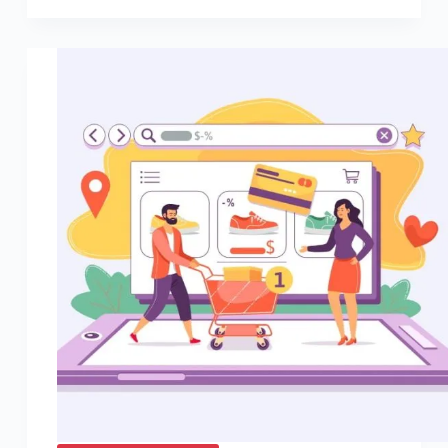
soutient
Safer
Internet
Day
2022