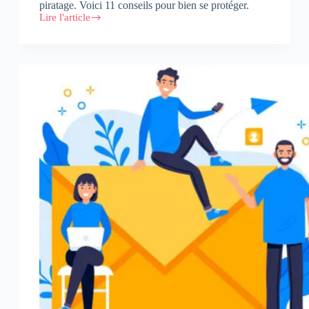
piratage. Voici 11 conseils pour bien se protéger.
Lire l'article
Comment
sécuriser
votre
site
WordPress
?