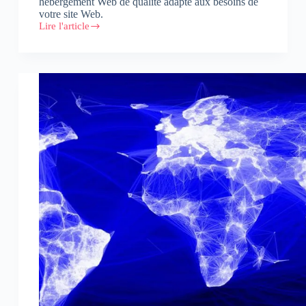
hébergement Web de qualité adapté aux besoins de
votre site Web.
Lire l'article
7
conseils
pour
mieux
choisir
votre
hébergement
Web