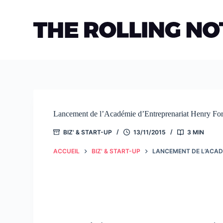
Passer
au
contenu
Lancement de l’Académie d’Entreprenariat Henry Fo
BIZ' & START-UP
13/11/2015
3 MIN
ACCUEIL
BIZ' & START-UP
LANCEMENT DE L’ACAD