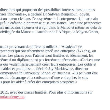
rections qui proposent des possibilités intéressantes pour les
prises innovantes», a déclaré Dr Safwan Benjelloun, doyen,
un acteur clé dans l’écosystème de l’entrepreneuriat marocain
qu’à la création d’entreprise et sa croissance. Avec une perspective
urs marocains à penser et à agir dans le Maroc et même au-delà de
e privilégiée du Maroc au carrefour de l’Afrique, le Moyen-Orient,
 locaux provenant de différents milieux, l’Académie de
epreneurs qui ont récemment lancé une entreprise (1-3 ans), ou
se. Les places pour l’atelier sont limitées et, idéalement, les
, même si un diplôme n’est pas forcément nécessaire. «Ceci est une
 qui veulent sérieusement créer leurs entreprises. Les outils et
licables et pratiques», a déclaré Jay Markiewicz, directeur
Commonwealth University School of Business. «Ils peuvent être
rs du démarrage et la croissance d’une entreprise. Je suis
s pour les aider à créer des entreprises prospères.»
 2015, avec des places limitées. Pour plus d’informations sur
fordacademy.ma
.