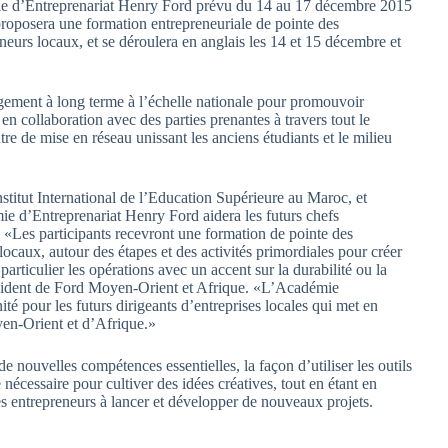
émie d’Entreprenariat Henry Ford prévu du 14 au 17 décembre 2015
proposera une formation entrepreneuriale de pointe des
eurs locaux, et se déroulera en anglais les 14 et 15 décembre et
ement à long terme à l’échelle nationale pour promouvoir
 en collaboration avec des parties prenantes à travers tout le
 de mise en réseau unissant les anciens étudiants et le milieu
itut International de l’Education Supérieure au Maroc, et
d’Entreprenariat Henry Ford aidera les futurs chefs
 «Les participants recevront une formation de pointe des
ocaux, autour des étapes et des activités primordiales pour créer
articulier les opérations avec un accent sur la durabilité ou la
résident de Ford Moyen-Orient et Afrique. «L’Académie
é pour les futurs dirigeants d’entreprises locales qui met en
en-Orient et d’Afrique.»
 nouvelles compétences essentielles, la façon d’utiliser les outils
nécessaire pour cultiver des idées créatives, tout en étant en
 les entrepreneurs à lancer et développer de nouveaux projets.