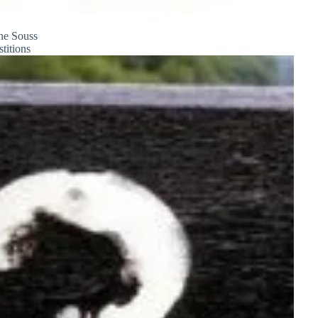
ne Souss
stitions