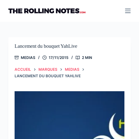
Passer
au
contenu
Lancement du bouquet YahLive
MEDIAS
17/11/2015
2 MIN
ACCUEIL
MARQUES
MEDIAS
LANCEMENT DU BOUQUET YAHLIVE