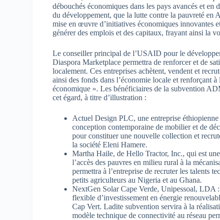
débouchés économiques dans les pays avancés et e
du développement, que la lutte contre la pauvreté en 
mise en œuvre d’initiatives économiques innovantes et 
générer des emplois et des capitaux, frayant ainsi la vo
Le conseiller principal de l’USAID pour le développem
Diaspora Marketplace permettra de renforcer et de satis
localement. Ces entreprises achètent, vendent et recru
ainsi des fonds dans l’économie locale et renforçant à 
économique ». Les bénéficiaires de la subvention AD
cet égard, à titre d’illustration :
Actuel Design PLC, une entreprise éthiopienne
conception contemporaine de mobilier et de décor
pour constituer une nouvelle collection et recrut
la société Eleni Hamere.
Martha Haile, de Hello Tractor, Inc., qui est une 
l’accès des pauvres en milieu rural à la méca
permettra à l’entreprise de recruter les talents
petits agriculteurs au Nigeria et au Ghana.
NextGen Solar Cape Verde, Unipessoal, LDA : Ce
flexible d’investissement en énergie renouvelable d
Cap Vert. Ladite subvention servira à la réalisa
modèle technique de connectivité au réseau per