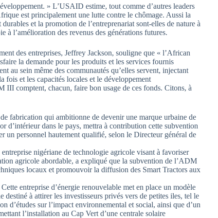
n développement. » L’USAID estime, tout comme d’autres leaders
Afrique est principalement une lutte contre le chômage. Aussi la
durables et la promotion de l’entreprenariat sont-elles de nature à
ie à l’amélioration des revenus des générations futures.
ent des entreprises, Jeffrey Jackson, souligne que « l’African
faire la demande pour les produits et les services fournis
tent au sein même des communautés qu’elles servent, injectant
la fois et les capacités locales et le développement
M III comptent, chacun, faire bon usage de ces fonds. Citons, à
 de fabrication qui ambitionne de devenir une marque urbaine de
 d’intérieur dans le pays, mettra à contribution cette subvention
er un personnel hautement qualifié, selon le Directeur général de
entreprise nigériane de technologie agricole visant à favoriser
nisation agricole abordable, a expliqué que la subvention de l’ADM
 techniques locaux et promouvoir la diffusion des Smart Tractors aux
tte entreprise d’énergie renouvelable met en place un modèle
estiné à attirer les investisseurs privés vers de petites iles, tel le
tion d’études sur l’impact environnemental et social, ainsi que d’un
mettant l’installation au Cap Vert d’une centrale solaire