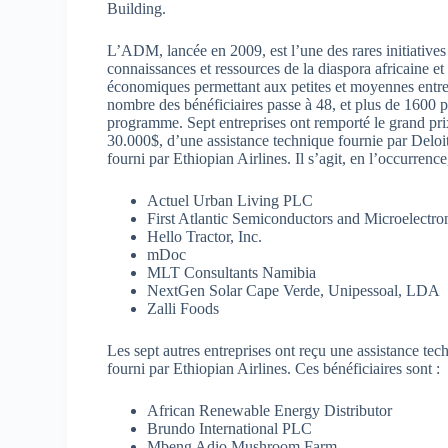
Building.
L’ADM, lancée en 2009, est l’une des rares initiatives 
connaissances et ressources de la diaspora africaine et 
économiques permettant aux petites et moyennes entre
nombre des bénéficiaires passe à 48, et plus de 1600
programme. Sept entreprises ont remporté le grand prix
30.000$, d’une assistance technique fournie par Deloitt
fourni par Ethiopian Airlines. Il s’agit, en l’occurrence
Actuel Urban Living PLC
First Atlantic Semiconductors and Microelectro
Hello Tractor, Inc.
mDoc
MLT Consultants Namibia
NextGen Solar Cape Verde, Unipessoal, LDA
Zalli Foods
Les sept autres entreprises ont reçu une assistance tech
fourni par Ethiopian Airlines. Ces bénéficiaires sont :
African Renewable Energy Distributor
Brundo International PLC
Mbeng Adio Mushroom Farm