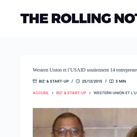
Passer
au
contenu
Western Union et l’USAID soutiennent 14 entrepreneu
BIZ' & START-UP
25/12/2015
5 MIN
ACCUEIL
BIZ' & START-UP
WESTERN UNION ET L’