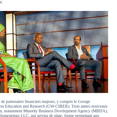
W.
ien de partenaires financiers majeurs, y compris le George
iness Education and Research (GW-CIBER). Trois autres nouveaux
 édition, notamment Minority Business Development Agency (MBDA),
; Homestrings LLC, qui servira de plate- forme permettant aux