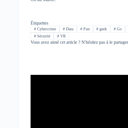
Étiquettes
#
Cybercrime
#
Data
#
Fun
#
geek
#
Go
#
Sécurité
#
VR
Vous avez aimé cet article ? N'hésitez pas à le partage