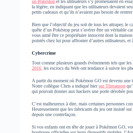
un Pokéstop
et les utilisateurs s’y promenaient en essa
la légère, en indiquant que les utilisateurs devaient s
petits cadeaux et qu’ils n’avaient pas besoin de rentrer 
Bien que l’objectif du jeu soit de tous les attraper, le
quête d’un Pokéstop peut s’avérer être un véritable cas
vous aimé être ce propriétaire innocent dont la maison
pointés chez lui pour affronter d’autres utilisateurs, et
Cybercrime
Tout comme plusieurs grands évènements tels que les
2016,
les escrocs du Web ont tendance à suivre les ph
A partir du moment où Pokémon GO est devenu une tenda
Notre collègue Chris a indiqué hier
sur Threatpost
qu’i
qui pouvait donner aux hackers une porte dérobée pour 
C’est malheureux à dire, mais certaines personnes conti
Heureusement que les fabricants du jeu ont insisté sur l
depuis une contrefaçon.
Si vos enfants ont en tête de jouer à Pokémon GO, vou
boutiques officielles sur leurs dispositifs mobiles, l’