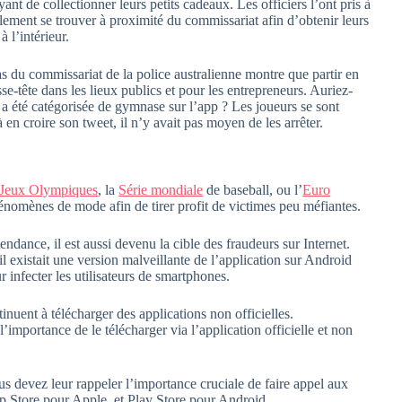
yant de collectionner leurs petits cadeaux. Les officiers l’ont pris à
eulement se trouver à proximité du commissariat afin d’obtenir leurs
à l’intérieur.
 cas du commissariat de la police australienne montre que partir en
se-tête dans les lieux publics et pour les entrepreneurs. Auriez-
 a été catégorisée de gymnase sur l’app ? Les joueurs se sont
 à en croire son tweet, il n’y avait pas moyen de les arrêter.
Jeux Olympiques
, la
Série mondiale
de baseball, ou l’
Euro
énomènes de mode afin de tirer profit de victimes peu méfiantes.
nce, il est aussi devenu la cible des fraudeurs sur Internet.
l existait une version malveillante de l’application sur Android
infecter les utilisateurs de smartphones.
nuent à télécharger des applications non officielles.
’importance de le télécharger via l’application officielle et non
s devez leur rappeler l’importance cruciale de faire appel aux
App Store pour Apple, et Play Store pour Android.