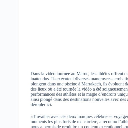
Dans la vidéo tournée au Maroc, les athlètes offrent 
inattendus. Ils exécutent diverses manœuvres acrobati
plongent dans une piscine à Marrakech, ils évoluent da
des lieux où a été tournée la vidéo a été soigneusemen
performances des athlètes et la magie d’endroits uniq
ainsi plongé dans des destinations nouvelles avec des a
dérouler ici.
«Travailler avec ces deux marques célèbres et voyager 
moments les plus forts de ma carrière, a reconnu l’a
nous a permis de produire un contenu exceptionnel, que