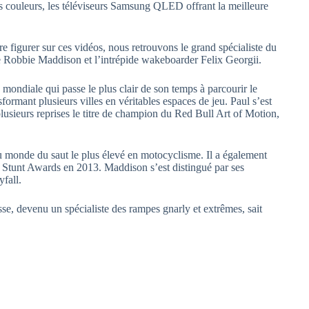
des couleurs, les téléviseurs Samsung QLED offrant la meilleure
ire figurer sur ces vidéos, nous retrouvons le grand spécialiste du
e Robbie Maddison et l’intrépide wakeboarder Felix Georgii.
 mondiale qui passe le plus clair de son temps à parcourir le
ormant plusieurs villes en véritables espaces de jeu. Paul s’est
 plusieurs reprises le titre de champion du Red Bull Art of Motion,
u monde du saut le plus élevé en motocyclisme. Il a également
d Stunt Awards en 2013. Maddison s’est distingué par ses
yfall.
se, devenu un spécialiste des rampes gnarly et extrêmes, sait