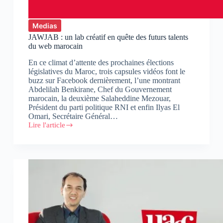
Medias
JAWJAB : un lab créatif en quête des futurs talents
du web marocain
En ce climat d’attente des prochaines élections
législatives du Maroc, trois capsules vidéos font le
buzz sur Facebook dernièrement, l’une montrant
Abdelilah Benkirane, Chef du Gouvernement
marocain, la deuxième Salaheddine Mezouar,
Président du parti politique RNI et enfin Ilyas El
Omari, Secrétaire Général…
Lire l'article
JAWJAB
:
un
lab
créatif
en
quête
des
futurs
talents
du
web