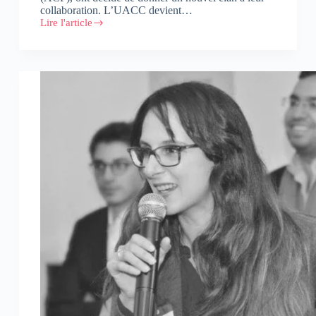
collaboration. L’UACC devient…
Lire l'article
Partenariat
UACC
/
African
Cristal
Festival
:
Entretien
avec
Majid
El
Ghazouani,
Président
de
l’UACC