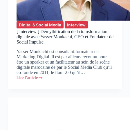
Digital & Social Media
Interview
[ Interview ] Démythification de la transformation
digitale avec Yasser Monkachi, CEO et Fondateur de
Social Impulse
Yasser Monkachi est consultant-formateur en
Marketing Digital. Il est par ailleurs reconnu pour
être un speaker et un facilitateur au sein de la scène
digitale marocaine de par le Social Media Club qu’il
co-fonde en 2011, le ftour 2.0 qu’il…
Lire l'article
[
Interview
]
Démythification
de
la
transformation
digitale
avec
Yasser
Monkachi,