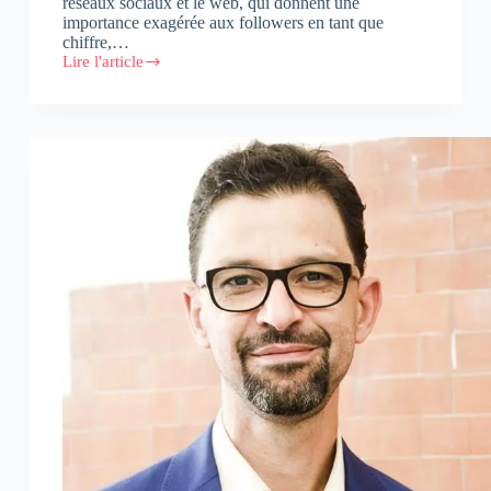
réseaux sociaux et le web, qui donnent une
importance exagérée aux followers en tant que
chiffre,…
Lire l'article
5
méthodes
gratuites
pour
booster
votre
nombre
de
followers
et
de
fans