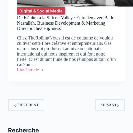
Digital & Social Media
De Kénitra à la Silicon Valley : Entretien avec Badr
Nasrallah, Business Development & Marketing
Director chez Highness
Chez TheRollingNotes il est de coutume de vouloir
cultiver cette fibre créative et entrepreneuriale. Ces
marocains qui produisent au niveau national et
international qui nous inspirent et qui font notre
fierté. C’est durant l’une de nos réunions autour d’un
café au…
Lire l'article
De
Kénitra
à
la
Silicon
Valley
:
PRÉCÉDENT
SUIVANT
Entretien
avec
Badr
Nasrallah,
Business
Recherche
Development