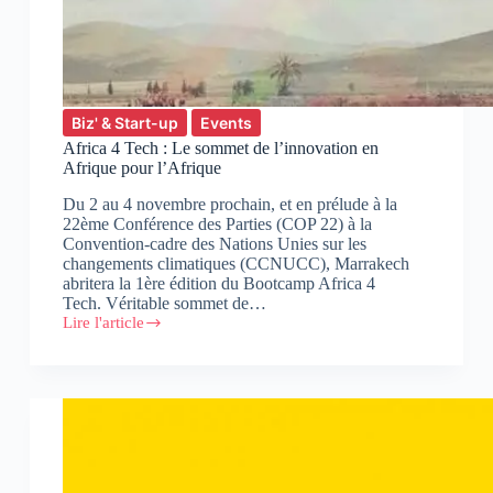
Biz' & Start-up
Events
Africa 4 Tech : Le sommet de l’innovation en
Afrique pour l’Afrique
Du 2 au 4 novembre prochain, et en prélude à la
22ème Conférence des Parties (COP 22) à la
Convention-cadre des Nations Unies sur les
changements climatiques (CCNUCC), Marrakech
abritera la 1ère édition du Bootcamp Africa 4
Tech. Véritable sommet de…
Lire l'article
Africa
4
Tech
:
Le
sommet
de
l’innovation
en