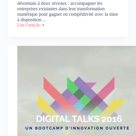
désormais à deux niveaux : accompagner les
entreprises existantes dans leur transformation
numérique pour gagner en compétitivité avec la mise
à disposition…
Lire l'article
Ecosystème
digital
:
inwi
et
Numa
Casablanca
signent
un
partenariat