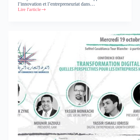
l’innovation et l’entrepreneuriat dans…
Lire l'article
CIH
Open
Innovation
:
CIH
Bank
va
accompagner
les
18/30
ans
sur
l’innovation
et
le
numérique