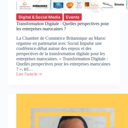
Digital & Social Media
Events
Transformation Digitale : Quelles perspectives pour
les entreprises marocaines ?
La Chambre de Commerce Britannique au Maroc
organise en partenariat avec Social Impulse une
conférence-débat autour des enjeux et des
perspectives de la transformation digitale pour les
entreprises marocaines. « Transformation Digitale :
Quelles perspectives pour les entreprises marocaines
? », tel…
Lire l'article
Transformation
Digitale
:
Quelles
perspectives
pour
les
entreprises
marocaines
?