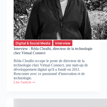
Digital & Social Media
Interview
Interview : Réda Chraibi, directeur de la technologie
chez Virtual Connect
Réda Chraïbi occupe le poste de directeur de la
technologie chez Virtual Connect, une start-up de
développement digital qu'il a fondé en 2011.
Rencontre avec ce passionné d'innovation et de
technologie.
Lire l'article
Interview
:
Réda
Chraibi,
directeur
de