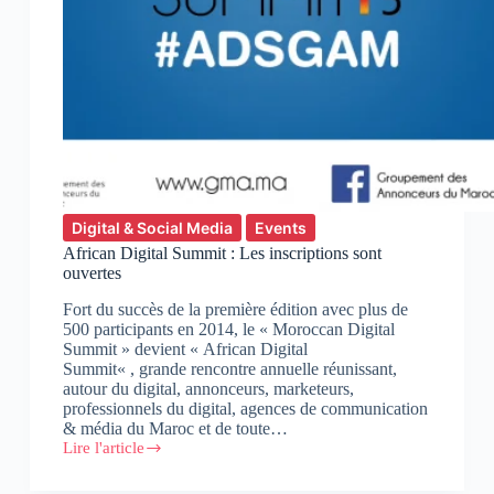
Digital & Social Media
Events
African Digital Summit : Les inscriptions sont
ouvertes
Fort du succès de la première édition avec plus de
500 participants en 2014, le « Moroccan Digital
Summit » devient « African Digital
Summit« , grande rencontre annuelle réunissant,
autour du digital, annonceurs, marketeurs,
professionnels du digital, agences de communication
& média du Maroc et de toute…
Lire l'article
African
Digital
Summit