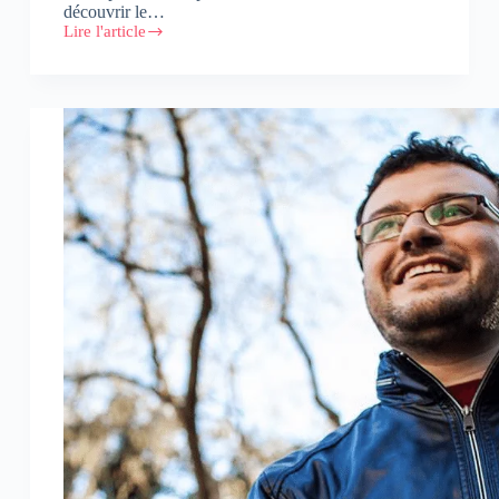
découvrir le…
Lire l'article
La
Vache
Qui
Rit
light
lance
la
Chasse
aux
Trésors