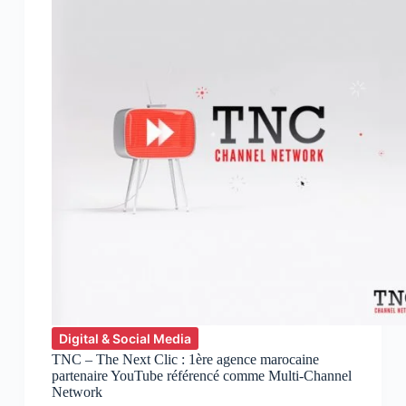
la
technologie
chez
Virtual
Connect
Digital & Social Media
TNC – The Next Clic : 1ère agence marocaine
partenaire YouTube référencé comme Multi-Channel
Network