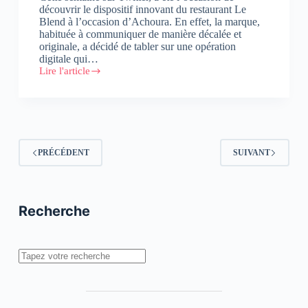
découvrir le dispositif innovant du restaurant Le
Blend à l’occasion d’Achoura. En effet, la marque,
habituée à communiquer de manière décalée et
originale, a décidé de tabler sur une opération
digitale qui…
Lire l'article
#Arrosele
:
Le
dispositif
du
Blend
pour
PRÉCÉDENT
SUIVANT
fêter
Achoura
!
Recherche
Rechercher