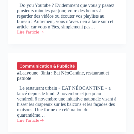
Do you Youtube ? Evidemment que vous y passez
plusieurs minutes par jour, voire des heures à
regarder des vidéos ou écouter vos playlists au
bureau ! Autrement, vous n’avez rien à faire sur cet
article, car vous n’êtes, simplement pas…
Lire l'article
TNC
–
The
Next
Clic
:
1ère
Communication & Publicité
agence
#Laayoune_3inia : Eat NéoCantine, restaurant et
marocaine
patriote
partenaire
YouTube
Le restaurant urbain « EAT NÉOCANTINE » a
référencé
lancé depuis le lundi 2 novembre et jusqu’au
comme
vendredi 6 novembre une initiative nationale visant à
Multi-
hisser les drapeaux sur les balcons et les façades des
Channel
maisons. Une forme de célébration du
Network
quarantième…
Lire l'article
#Laayoune_3inia
:
Eat