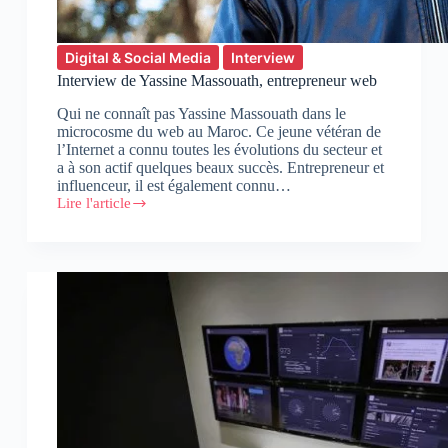
Digital & Social Media
Interview
Interview de Yassine Massouath, entrepreneur web
Qui ne connaît pas Yassine Massouath dans le
microcosme du web au Maroc. Ce jeune vétéran de
l’Internet a connu toutes les évolutions du secteur et
a à son actif quelques beaux succès. Entrepreneur et
influenceur, il est également connu…
Lire l'article
Interview
de
Yassine
Massouath,
entrepreneur
web