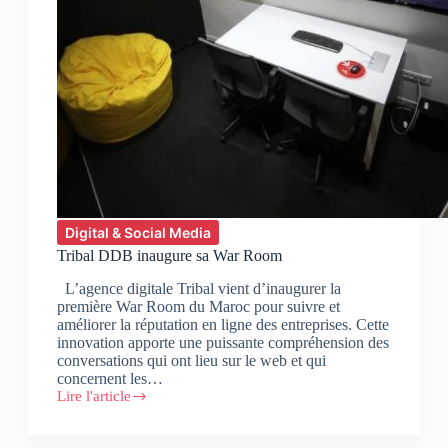
Digital & Social Media
Tribal DDB inaugure sa War Room
L’agence digitale Tribal vient d’inaugurer la
première War Room du Maroc pour suivre et
améliorer la réputation en ligne des entreprises. Cette
innovation apporte une puissante compréhension des
conversations qui ont lieu sur le web et qui
concernent les…
Lire l'article
Tribal
DDB
inaugure