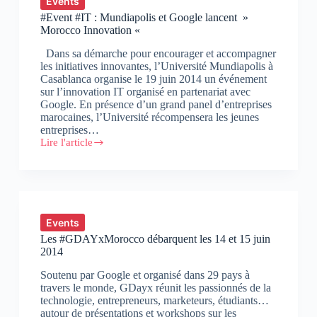
Events
mémo
#Event #IT : Mundiapolis et Google lancent »
pour
Morocco Innovation «
les
marketeurs
Dans sa démarche pour encourager et accompagner
des
les initiatives innovantes, l’Université Mundiapolis à
8
Casablanca organise le 19 juin 2014 un événement
plateformes
sur l’innovation IT organisé en partenariat avec
les
Google. En présence d’un grand panel d’entreprises
plus
marocaines, l’Université récompensera les jeunes
populaires
entreprises…
Lire l'article
#Event
#IT
:
Mundiapolis
et
Google
lancent
Events
»
Les #GDAYxMorocco débarquent les 14 et 15 juin
Morocco
2014
Innovation
«
Soutenu par Google et organisé dans 29 pays à
travers le monde, GDayx réunit les passionnés de la
technologie, entrepreneurs, marketeurs, étudiants…
autour de présentations et workshops sur les