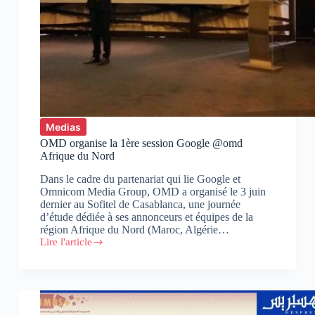
Medias
OMD organise la 1ère session Google @omd
Afrique du Nord
Dans le cadre du partenariat qui lie Google et
Omnicom Media Group, OMD a organisé le 3 juin
dernier au Sofitel de Casablanca, une journée
d’étude dédiée à ses annonceurs et équipes de la
région Afrique du Nord (Maroc, Algérie…
Lire l'article
OMD
organise
la
1ère
session
Google