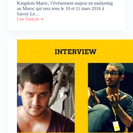
Kingdom Maroc, l’événement majeur en marketing
au Maroc qui sera tenu le 10 et 11 mars 2016 à
Savoy Le…
Lire l'article
« Marketing
Kingdom
Maroc »
réunit
Twitter,
Shell,
Unilever
et
Google
à
Marrakech