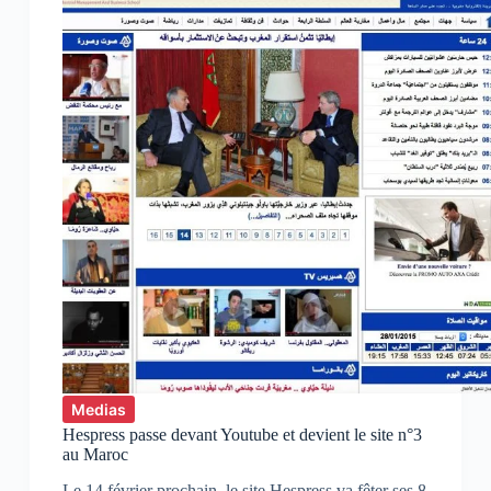
@omd
Afrique
du
Nord
Medias
Hespress passe devant Youtube et devient le site n°3
au Maroc
Le 14 février prochain, le site Hespress va fêter ses 8