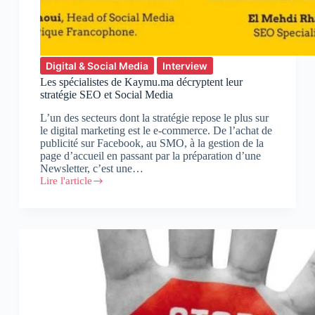
Digital & Social Media
Interview
Les spécialistes de Kaymu.ma décryptent leur
stratégie SEO et Social Media
L’un des secteurs dont la stratégie repose le plus sur
le digital marketing est le e-commerce. De l’achat de
publicité sur Facebook, au SMO, à la gestion de la
page d’accueil en passant par la préparation d’une
Newsletter, c’est une…
Lire l'article
Les
spécialistes
de
Kaymu.ma
décryptent
leur
stratégie
SEO
et
Social
Media