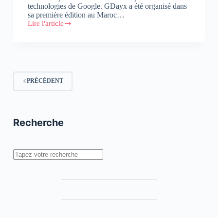
technologies de Google. GDayx a été organisé dans
sa première édition au Maroc…
Lire l'article
Les
#GDAYxMorocco
débarquent
les
14
et
15
PRÉCÉDENT
juin
2014
Recherche
Rechercher