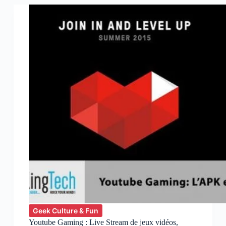
Google
lance
au
Maroc
un
smartphone
à
moins
de
1.000,00
dhs
Geek Culture & Fun
Youtube Gaming : Live Stream de jeux vidéos,