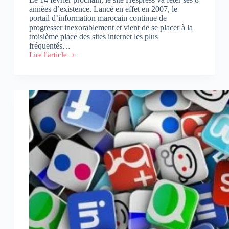
années d’existence. Lancé en effet en 2007, le
portail d’information marocain continue de
progresser inexorablement et vient de se placer à la
troisième place des sites internet les plus
fréquentés…
Lire l'article
Hespress
passe
devant
Youtube
et
devient
le
site
n°3
au
Maroc