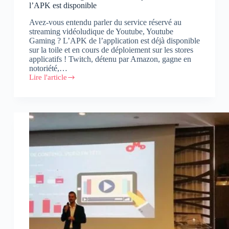
l’APK est disponible
Avez-vous entendu parler du service réservé au
streaming vidéoludique de Youtube, Youtube
Gaming ? L’APK de l’application est déjà disponible
sur la toile et en cours de déploiement sur les stores
applicatifs ! Twitch, détenu par Amazon, gagne en
notoriété,…
Lire l'article
Youtube
Gaming
:
Live
Stream
de
jeux
vidéos,
l’APK
est
disponible