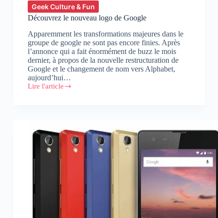
Geek Culture & Fun
Découvrez le nouveau logo de Google
Apparemment les transformations majeures dans le
groupe de google ne sont pas encore finies. Après
l’annonce qui a fait énormément de buzz le mois
dernier, à propos de la nouvelle restructuration de
Google et le changement de nom vers Alphabet,
aujourd’hui…
Lire l'article
Découvrez
le
nouveau
logo
de
Google