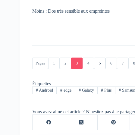
Moins : Dos très sensible aux empreintes
Pages
1
2
3
4
5
6
7
Étiquettes
#
Android
#
edge
#
Galaxy
#
Plus
#
Samsu
Vous avez aimé cet article ? N'hésitez pas à le partage