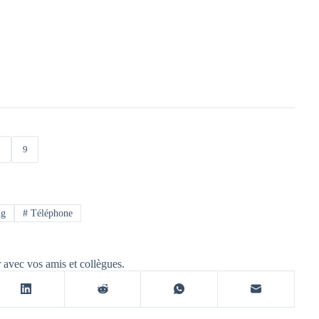
8
9
ng
#
Téléphone
r avec vos amis et collègues.