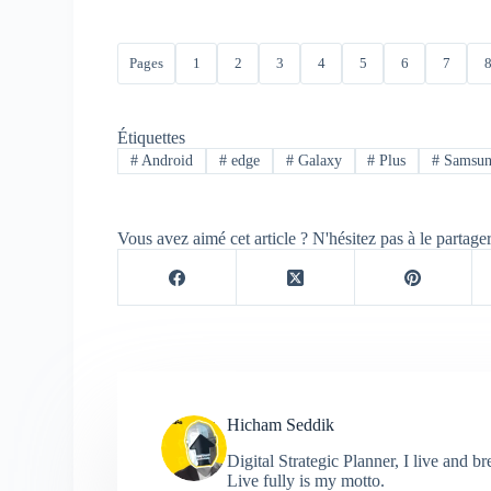
Pages
1
2
3
4
5
6
7
Étiquettes
#
Android
#
edge
#
Galaxy
#
Plus
#
Samsu
Vous avez aimé cet article ? N'hésitez pas à le partage
Hicham Seddik
Digital Strategic Planner, I live and 
Live fully is my motto.