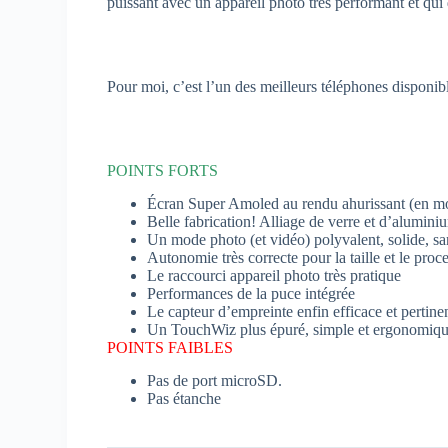
puissant avec un appareil photo très performant et qui 
Pour moi, c’est l’un des meilleurs téléphones disponi
POINTS FORTS
Écran Super Amoled au rendu ahurissant (en m
Belle fabrication! Alliage de verre et d’alumini
Un mode photo (et vidéo) polyvalent, solide, sa
Autonomie très correcte pour la taille et le proc
Le raccourci appareil photo très pratique
Performances de la puce intégrée
Le capteur d’empreinte enfin efficace et pertinen
Un TouchWiz plus épuré, simple et ergonomiqu
POINTS FAIBLES
Pas de port microSD.
Pas étanche