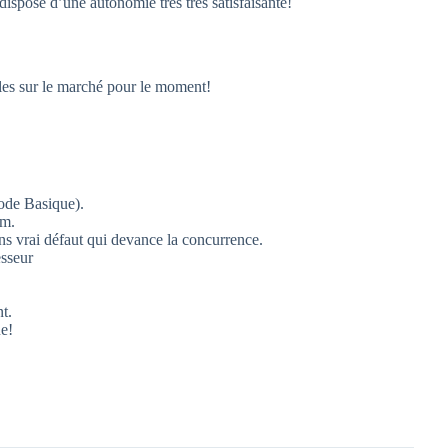
dispose d’une autonomie très très satisfaisante!
bles sur le marché pour le moment!
ode Basique).
um.
ns vrai défaut qui devance la concurrence.
esseur
t.
e!