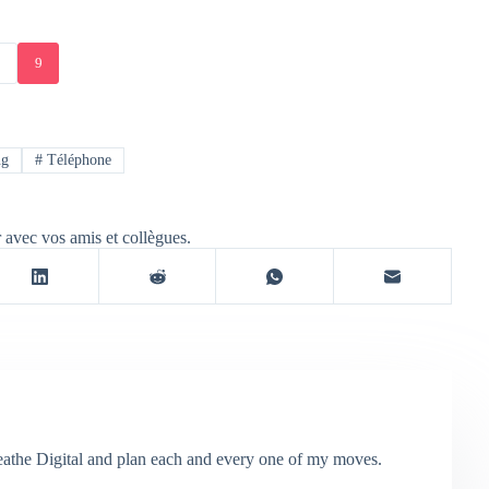
8
9
ng
#
Téléphone
r avec vos amis et collègues.
breathe Digital and plan each and every one of my moves.