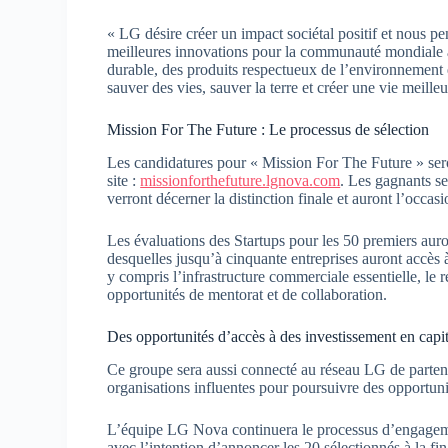
« LG désire créer un impact sociétal positif et nous p
meilleures innovations pour la communauté mondiale a
durable, des produits respectueux de l’environnement 
sauver des vies, sauver la terre et créer une vie meil
Mission For The Future : Le processus de sélection
Les candidatures pour « Mission For The Future » ser
site :
missionforthefuture.lgnova.com
. Les gagnants se
verront décerner la distinction finale et auront l’occa
Les évaluations des Startups pour les 50 premiers auro
desquelles jusqu’à cinquante entreprises auront accès
y compris l’infrastructure commerciale essentielle, le
opportunités de mentorat et de collaboration.
Des opportunités d’accès à des investissement en capit
Ce groupe sera aussi connecté au réseau LG de parte
organisations influentes pour poursuivre des opportun
L’équipe LG Nova continuera le processus d’engageme
avec l’intention d’annoncer les 20 sélectionnés à la f