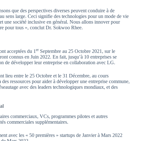
ensons que des perspectives diverses peuvent conduire à de
u sens large. Ceci signifie des technologies pour un mode de vie
et une société inclusive en général. Nous allons innover pour
leure pour tous », conclut Dr. Sokwoo Rhee.
er
ont acceptées du 1
Septembre au 25 Octobre 2021, sur le
ront connus en Juin 2022. En fait, jusqu’à 10 entreprises se
sion de développer leur entreprise en collaboration avec LG.
nt lieu entre le 25 Octobre et le 31 Décembre, au cours
 à des ressources pour aider à développer une entreprise commune,
 réseautage avec des leaders technologiques mondiaux, et des
al
naires commerciaux, VCs, programmes pilotes et autres
ités commerciales supplémentaires.
nt avec les « 50 premières » startups de Janvier à Mars 2022
in de Mars 2022.