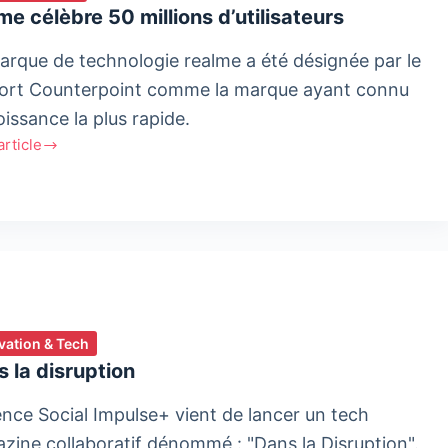
me célèbre 50 millions d’utilisateurs
arque de technologie realme a été désignée par le
ort Counterpoint comme la marque ayant connu
oissance la plus rapide.
'article
e
re
ns
isateurs
vation & Tech
 la disruption
ence Social Impulse+ vient de lancer un tech
zine collaboratif dénommé : "Dans la Disruption".