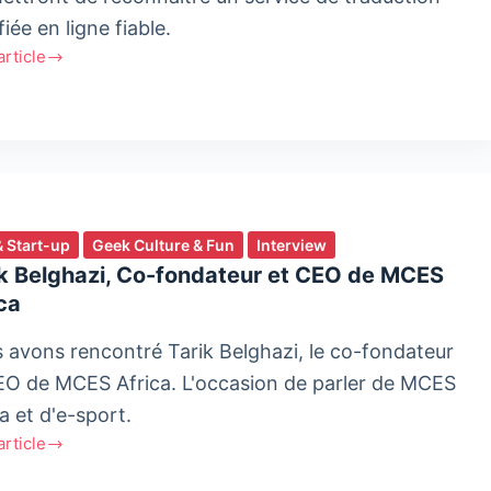
fiée en ligne fiable.
'article
ctivité
ction
iée
& Start-up
Geek Culture & Fun
Interview
ik Belghazi, Co-fondateur et CEO de MCES
ca
 avons rencontré Tarik Belghazi, le co-fondateur
EO de MCES Africa. L'occasion de parler de MCES
a et d'e-sport.
'article
azi,