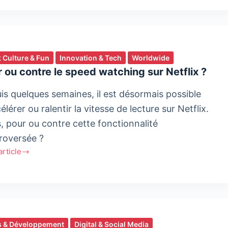
teur
 Culture & Fun
Innovation & Tech
Worldwide
S
 ou contre le speed watching sur Netflix ?
is quelques semaines, il est désormais possible
élérer ou ralentir la vitesse de lecture sur Netflix.
s, pour ou contre cette fonctionnalité
roversée ?
'article
e
d
ing
 & Développement
Digital & Social Media