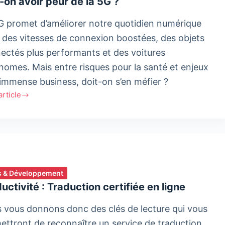
-on avoir peur de la 5G ?
G promet d’améliorer notre quotidien numérique
vation
 des vitesses de connexion boostées, des objets
ectés plus performants et des voitures
nomes. Mais entre risques pour la santé et enjeux
 immense business, doit-on s’en méfier ?
'article
 & Développement
uctivité : Traduction certifiée en ligne
 vous donnons donc des clés de lecture qui vous
ettront de reconnaître un service de traduction