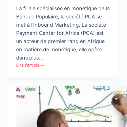
La filiale spécialisée en monétique de la
Banque Populaire, la société PCA se
met à l’Inbound Marketing. La société
Payment Center for Africa (PCA) est
un acteur de premier rang en Afrique
en matière de monétique, elle opère
dans plus…
Lire l'article
La
société
PCA
se
met
à
l’Inbound
Marketing