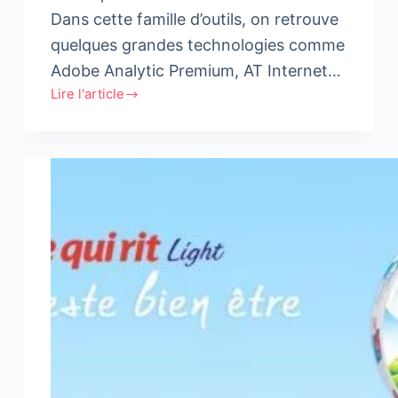
Dans cette famille d’outils, on retrouve
quelques grandes technologies comme
Adobe Analytic Premium, AT Internet…
Lire l'article
5
indicateurs
pour
analyser
l’audience
de
son
site
au
Maroc