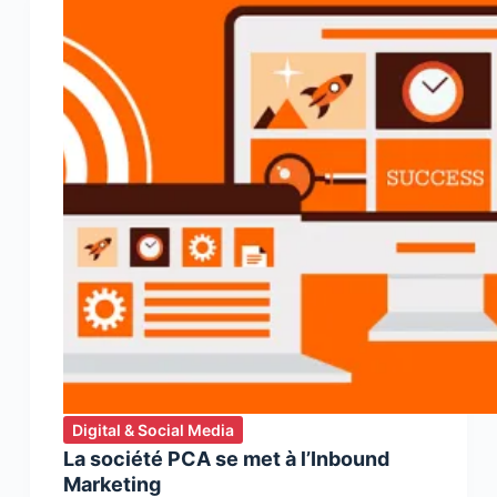
capitalisé
sur
le
match
Maroc
–
Côte
d’Ivoire…
et
celles
qui
ont
raté
l’occasion
!
Digital & Social Media
La société PCA se met à l’Inbound
Marketing