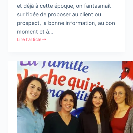
et déjà à cette époque, on fantasmait
sur l’idée de proposer au client ou
prospect, la bonne information, au bon
moment et à…
Lire l'article
Marketers
:
Trouvez-
vous
un
autre
job
!