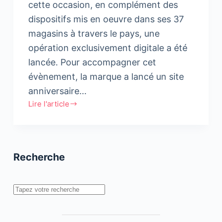
cette occasion, en complément des
dispositifs mis en oeuvre dans ses 37
magasins à travers le pays, une
opération exclusivement digitale a été
lancée. Pour accompagner cet
évènement, la marque a lancé un site
anniversaire…
Lire l'article
Marjane
fête
aussi
son
Recherche
anniversaire
en
ligne
Rechercher