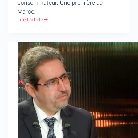
consommateur. Une première au
Maroc.
Lire l'article
Marjane
lance
« Dima
3la
Bal »