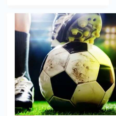
avec
Narjis
Elfadi,
Directrice
Marketing,
Fromageries
Bel
Maroc