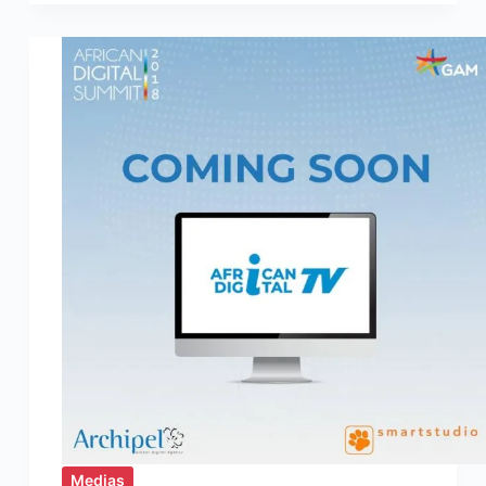
Directeur
Associé
chez
Archipel
Digital,
nous
parle
d’Inbound
Marketing
Medias