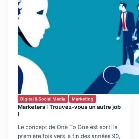
au
Digital
en
Afrique
Digital & Social Media
Marketing
Marketers : Trouvez-vous un autre job
!
Le concept de One To One est sorti la
première fois vers la fin des années 90,