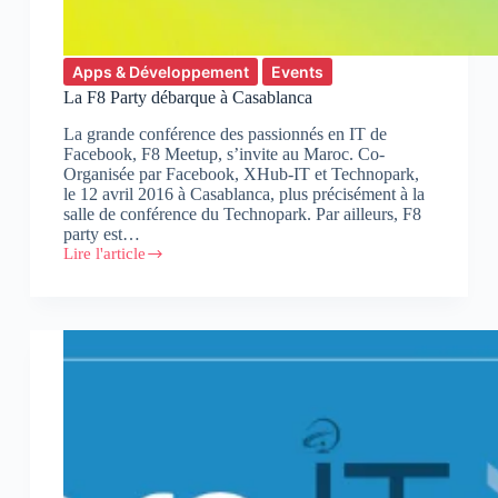
Apps & Développement
Events
La F8 Party débarque à Casablanca
La grande conférence des passionnés en IT de
Facebook, F8 Meetup, s’invite au Maroc. Co-
Organisée par Facebook, XHub-IT et Technopark,
le 12 avril 2016 à Casablanca, plus précisément à la
salle de conférence du Technopark. Par ailleurs, F8
party est…
Lire l'article
La
F8
Party
débarque
à
Casablanca