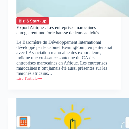
Biz' & Start-up
Export Afrique : Les entreprises marocaines
enregistrent une forte hausse de leurs activités
Le Baromètre du Développement International
développé par le cabinet BearingPoint, en partenariat
avec l’Association marocaine des exportateurs,
indique une croissance soutenue du CA des
entreprises marocaines en Afrique. Les entreprises
marocaines n’ont jamais été aussi présentes sur les
marchés africains…
Lire l'article
Export
Afrique
:
Les
entreprises
marocaines
enregistrent
une
forte
hausse