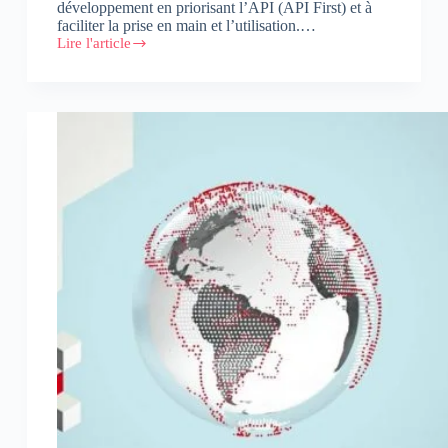
développement en priorisant l’API (API First) et à
faciliter la prise en main et l’utilisation.…
Lire l'article
Backdrop
CMS
:
Le
juste
milieu
entre
Drupal
7
et
Drupal
8