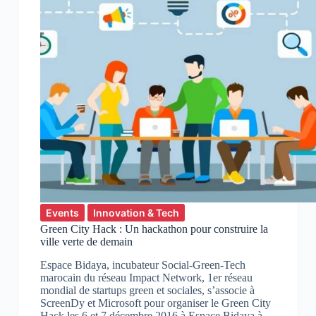
de
leurs
activités
Events
Innovation & Tech
Green City Hack : Un hackathon pour construire la
ville verte de demain
Espace Bidaya, incubateur Social-Green-Tech
marocain du réseau Impact Network, 1er réseau
mondial de startups green et sociales, s’associe à
ScreenDy et Microsoft pour organiser le Green City
Hack les 6 et 7 décembre 2016 à Espace Bidaya à