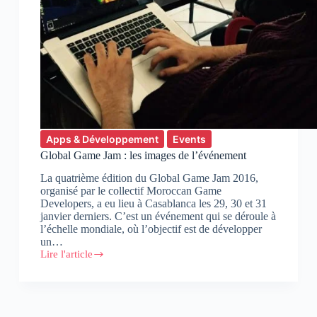
Apps & Développement
Events
Global Game Jam : les images de l’événement
La quatrième édition du Global Game Jam 2016,
organisé par le collectif Moroccan Game
Developers, a eu lieu à Casablanca les 29, 30 et 31
janvier derniers. C’est un événement qui se déroule à
l’échelle mondiale, où l’objectif est de développer
un…
Lire l'article
Global
Game
Jam
:
les