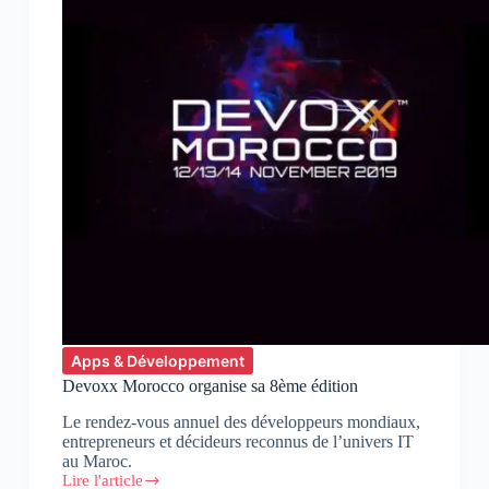
Apps & Développement
Devoxx Morocco organise sa 8ème édition
Le rendez-vous annuel des développeurs mondiaux,
entrepreneurs et décideurs reconnus de l’univers IT
au Maroc.
Lire l'article
Devoxx