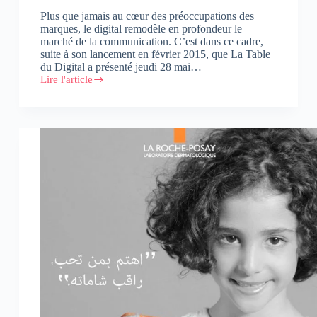
Plus que jamais au cœur des préoccupations des
marques, le digital remodèle en profondeur le
marché de la communication. C’est dans ce cadre,
suite à son lancement en février 2015, que La Table
du Digital a présenté jeudi 28 mai…
Lire l'article
La
Table
du
Digital
tient
sa
2e
édition