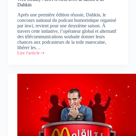
Dahkin
Après une première édition réussie, Dahkin, le
concours national du podcast humoristique organisé
par inwi, revient pour une deuxième saison. À
travers cette initiative, l’opérateur global et alternatif
des télécommunications souhaite donner leurs
chances aux podcasteurs de la toile marocaine,
libérer les…
Lire l'article
Web
Reality
:
inwi
revient
avec
la
saison
2
de
Dahkin