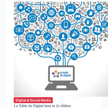
:
McDonald’s
Maroc
lance
son
talk-
show
sur
le
web
Digital & Social Media
La Table du Digital tient sa 2e édition