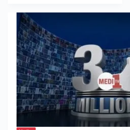
INFLUENCER
MARKETING
IS
THE
NEW
KING
OF
CONTENT