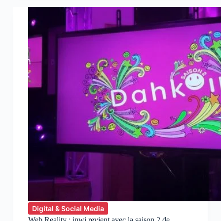
:
Nouvelle
édition
du
Ftour
2.0
Digital & Social Media
Web Reality : inwi revient avec la saison 2 de