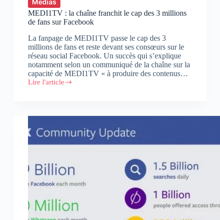
Medias
MEDI1TV : la chaîne franchit le cap des 3 millions
de fans sur Facebook
La fanpage de MEDI1TV passe le cap des 3
millions de fans et reste devant ses consœurs sur le
réseau social Facebook. Un succès qui s’explique
notamment selon un communiqué de la chaîne sur la
capacité de MEDI1TV « à produire des contenus…
Lire l'article
MEDI1TV
:
la
chaîne
franchit
le
cap
des
3
millions
de
fans
sur
Facebook