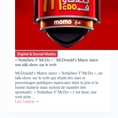
Digital & Social Media
« Netla9aw F’McDo » : McDonald’s Maroc lance
son talk-show sur le web
McDonald’s Maroc lance « Netla9aw F’McDo », un
talk-show sur le web qui réunit des stars et
personnages publiques marocains dans la joie et la
bonne humeur mais surtout de manière très
spontanée. « Netla9aw F’McDo » c’est donc une
web série…
Lire l'article
«
Netla9aw
F’McDo
»