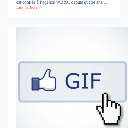
est confiée à l’agence WB&C depuis quatre ans.…
Lire l'article
Infographie
:
#GnaouaLive
2015
sur
les
réseaux
sociaux