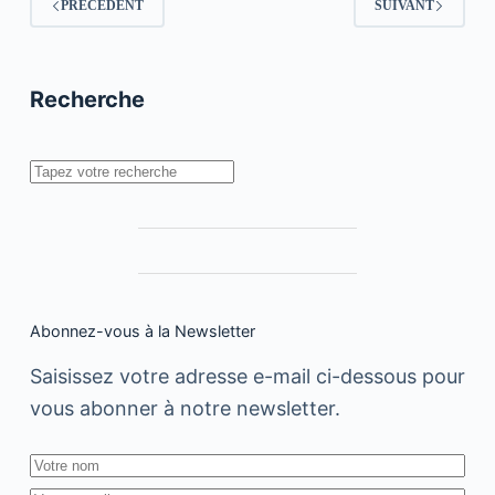
PRÉCÉDENT
SUIVANT
digitale
nationale
:
“Surveille
Ta
Recherche
Peau”
Rechercher
Abonnez-vous à la Newsletter
Saisissez votre adresse e-mail ci-dessous pour
vous abonner à notre newsletter.