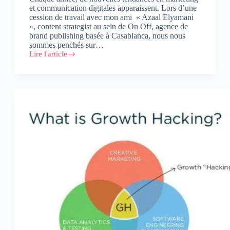
et communication digitales apparaissent. Lors d’une
cession de travail avec mon ami « Azaal Elyamani
», content strategist au sein de On Off, agence de
brand publishing basée à Casablanca, nous nous
sommes penchés sur…
Lire l'article
Top
5
des
tendances
en
marketing
digital
pour
les
marques
marocaines