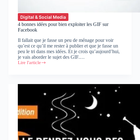
Digital & Social Media
4 bonnes idées pour bien exploiter les GIF sur
Facebook
Il fallait que je fasse un peu de ménage pour voir
qu’est ce qu’il me rester à publier et que je fasse un
peu le tri dans mes idées. Et je crois qu’aujourd’hui,
je vais aborder le sujet des GIF.…
Lire l'article
4
bonnes
idées
pour
bien
exploiter
les
GIF
sur
Facebook