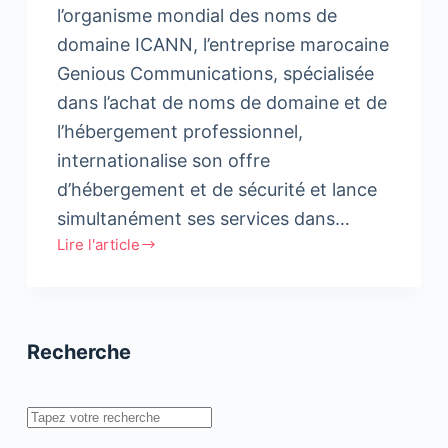
l’organisme mondial des noms de
domaine ICANN, l’entreprise marocaine
Genious Communications, spécialisée
dans l’achat de noms de domaine et de
l’hébergement professionnel,
internationalise son offre
d’hébergement et de sécurité et lance
simultanément ses services dans…
Lire l'article
Genious
Communications
à
l’assaut
Recherche
de
l’Afrique
et
Rechercher
de
la