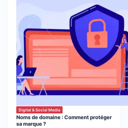
quand
vous
enregistrez
votre
nom
de
domaine
Digital & Social Media
Noms de domaine : Comment protéger
sa marque ?