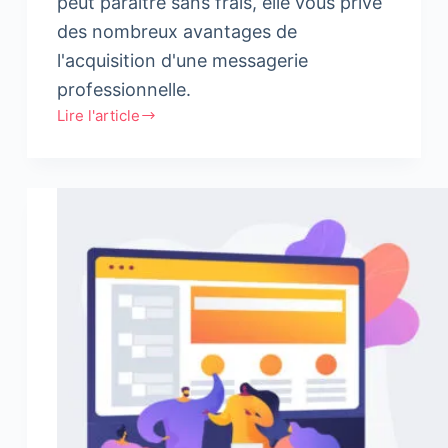
peut paraître sans frais, elle vous prive
des nombreux avantages de
l'acquisition d'une messagerie
professionnelle.
Lire l'article
5
raisons
d’opter
pour
une
messagerie
professionnelle