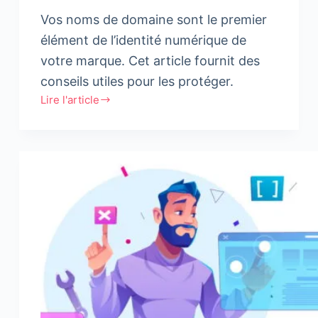
Vos noms de domaine sont le premier
élément de l’identité numérique de
votre marque. Cet article fournit des
conseils utiles pour les protéger.
Lire l'article
Noms
de
domaine
:
Comment
protéger
sa
marque
?