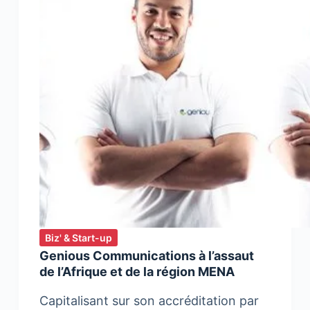
met
en
garde
Biz' & Start-up
Genious Communications à l’assaut
de l’Afrique et de la région MENA
Capitalisant sur son accréditation par