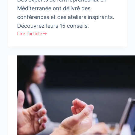
Méditerranée ont délivré des
conférences et des ateliers inspirants.
Découvrez leurs 15 conseils.
Lire l'article
Top
15
des
conseils
les
plus
inspirants
pour
les
entrepreneur.e.s