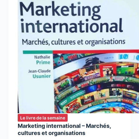
la
vie
d’une
agence
de
communication
Le livre de la semaine
Marketing international – Marchés,
cultures et organisations