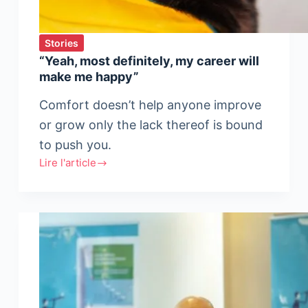
Stories
“Yeah, most definitely, my career will
make me happy”
Comfort doesn’t help anyone improve
or grow only the lack thereof is bound
to push you.
Lire l'article
“Yeah,
most
definitely,
my
career
will
make
me
happy”