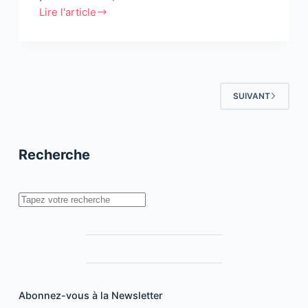
Lire l'article
Intégrer
et
manager
la
génération
SUIVANT
Y
Recherche
Rechercher
Abonnez-vous à la Newsletter