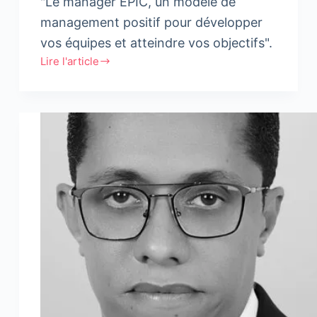
"Le manager EPIC, un modèle de
management positif pour développer
vos équipes et atteindre vos objectifs".
Lire l'article
Le
manager
EPIC,
un
modèle
de
management
positif