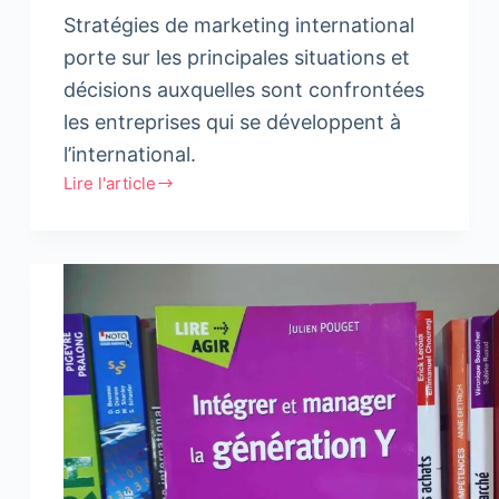
Stratégies de marketing international
porte sur les principales situations et
décisions auxquelles sont confrontées
les entreprises qui se développent à
l’international.
Lire l'article
Marketing
international
–
Marchés,
cultures
et
organisations