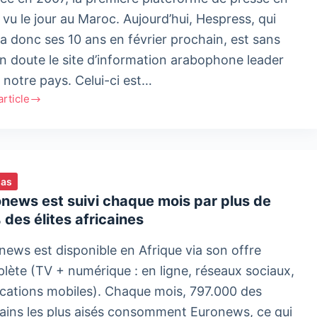
re
 vu le jour au Maroc. Aujourd’hui, Hespress, qui
ains
ra donc ses 10 ans en février prochain, est sans
kech
n doute le site d’information arabophone leader
 notre pays. Celui-ci est…
'article
tien
li,
ias
tor
news est suivi chaque mois par plus de
des élites africaines
ress
news est disponible en Afrique via son offre
lète (TV + numérique : en ligne, réseaux sociaux,
ications mobiles). Chaque mois, 797.000 des
cains les plus aisés consomment Euronews, ce qui