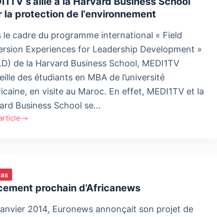
1TV s’allie à la Harvard Business School
 la protection de l’environnement
c
 le cadre du programme international « Field
rsion Experiences for Leadership Development »
ue
LD) de la Harvard Business School, MEDI1TV
st
eille des étudiants en MBA de l’université
icaine, en visite au Maroc. En effet, MEDI1TV et la
ard Business School se…
'article
1TV
rd
ias
ess
cement prochain d’Africanews
l
anvier 2014, Euronews annonçait son projet de