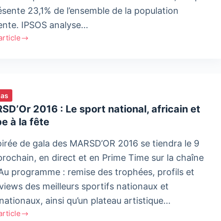
ésente 23,1% de l’ensemble de la population
uente. IPSOS analyse…
'article
news
ue
ias
D’Or 2016 : Le sport national, africain et
e à la fête
oirée de gala des MARSD’OR 2016 se tiendra le 9
prochain, en direct et en Prime Time sur la chaîne
Au programme : remise des trophées, profils et
ines
rviews des meilleurs sportifs nationaux et
rnationaux, ainsi qu’un plateau artistique…
'article
D’Or