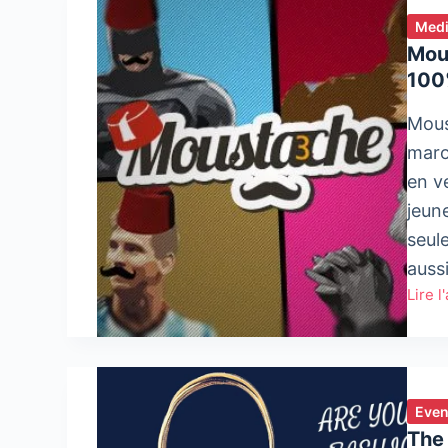
Med
Mou
100
Mous
maroc
en v
jeun
seule
auss
Lire l
Moust
nouv
webz
maroc
100%
Even
mascu
The 