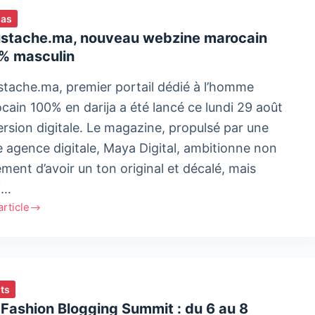
ias
stache.ma, nouveau webzine marocain
% masculin
tache.ma, premier portail dédié à l’homme
ain 100% en darija a été lancé ce lundi 29 août
ersion digitale. Le magazine, propulsé par une
e agence digitale, Maya Digital, ambitionne non
ment d’avoir un ton original et décalé, mais
i…
'article
ache.ma,
eau
ine
ain
ts
lin
Fashion Blogging Summit : du 6 au 8