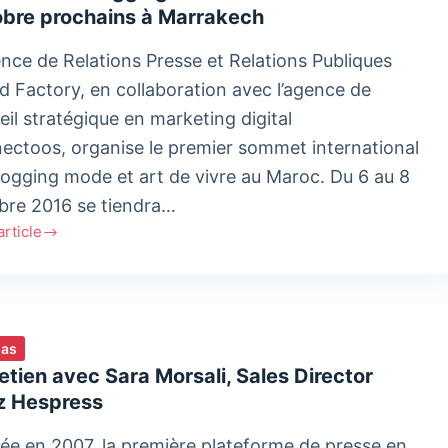
obre prochains à Marrakech
ence de Relations Presse et Relations Publiques
d Factory, en collaboration avec l’agence de
il stratégique en marketing digital
ectoos, organise le premier sommet international
logging mode et art de vivre au Maroc. Du 6 au 8
bre 2016 se tiendra…
'article
on
ing
it
ias
etien avec Sara Morsali, Sales Director
z Hespress
ée en 2007, la première plateforme de presse en