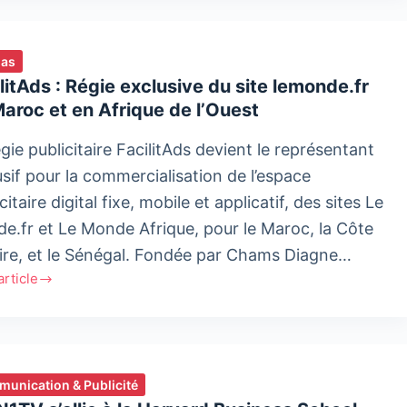
zine
nouissement
ias
nnel
litAds : Régie exclusive du site lemonde.fr
aroc et en Afrique de l’Ouest
ssionnel
gie publicitaire FacilitAds devient le représentant
usif pour la commercialisation de l’espace
citaire digital fixe, mobile et applicatif, des sites Le
e.fr et Le Monde Afrique, pour le Maroc, la Côte
oire, et le Sénégal. Fondée par Chams Diagne…
'article
tAds :
sive
unication & Publicité
de.fr