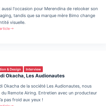
t aussi l'occasion pour Merendina de relooker son
aging, tandis que sa marque mère Bimo change
ntité visuelle.
'article
ndina
ur
tion & Design
Interview
di Okacha, Les Audionautes
nication
i Okacha de la société Les Audionautes, nous
e du Remote Airing. Entretien avec un producteur
’a pas froid aux yeux !
'article