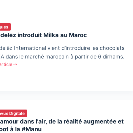
n
ques
ains
elēz introduit Milka au Maroc
elēz International vient d’introduire les chocolats
A dans le marché marocain à partir de 6 dirhams.
'article
elēz
uit
c
evue Digitale
’amour dans l’air, de la réalité augmentée et
oot à la #Manu