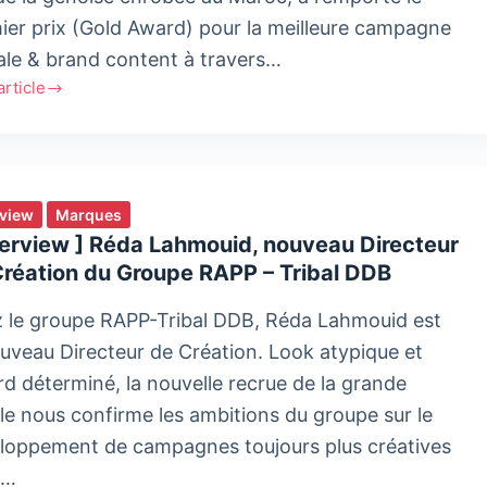
ier prix (Gold Award) pour la meilleure campagne
u
tale & brand content à travers…
'article
agne
ndina
rte
rview
Marques
terview ] Réda Lahmouid, nouveau Directeur
Création du Groupe RAPP – Tribal DDB
d
 le groupe RAPP-Tribal DDB, Réda Lahmouid est
ouveau Directeur de Création. Look atypique et
can
rd déterminé, la nouvelle recrue de la grande
l
it
lle nous confirme les ambitions du groupe sur le
loppement de campagnes toujours plus créatives
s…