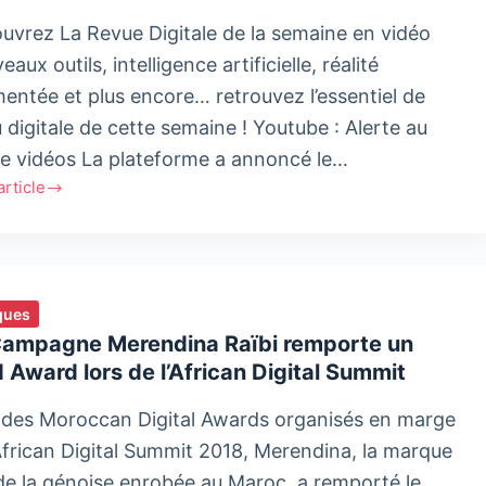
uvrez La Revue Digitale de la semaine en vidéo
aux outils, intelligence artificielle, réalité
entée et plus encore… retrouvez l’essentiel de
u digitale de cette semaine ! Youtube : Alerte au
de vidéos La plateforme a annoncé le…
'article
ur
ques
Campagne Merendina Raïbi remporte un
é
 Award lors de l’African Digital Summit
entée
 des Moroccan Digital Awards organisés en marge
’African Digital Summit 2018, Merendina, la marque
de la génoise enrobée au Maroc, a remporté le