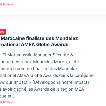
'article
view
uid,
ies
eau
 Marocaine finaliste des Mondelez
teur
ernational AMEA Globe Awards
ion
b El Motamassik, Manager Sécurité &
ronnement chez Mondelez Maroc, a été
pe
ctionnée comme finaliste des Mondelez
rnational AMEA Globe Awards dans la catégorie
ow our Impact » (Développons notre Impact)
s avoir gagné les Awards de la région MEA
ique et…
'article