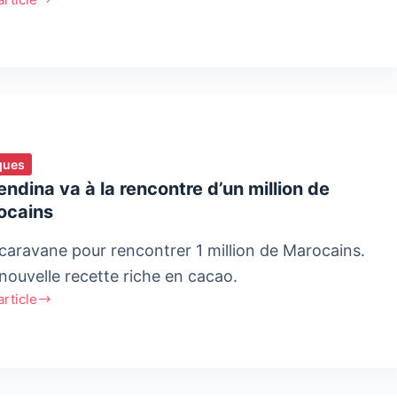
i
a,
nautes
ques
ndina va à la rencontre d’un million de
ocains
caravane pour rencontrer 1 million de Marocains.
nouvelle recette riche en cacao.
'article
ndina
ntre