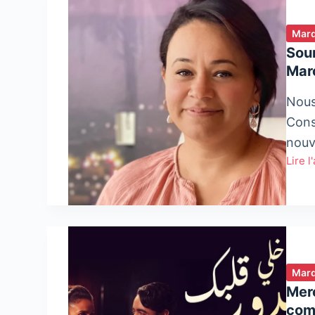
Mar
Soum
Mar
Nous
Cons
nouv
Lire l
Soum
Abder
Direc
Conse
Rapp
Maro
Mar
Mere
com