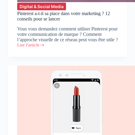
Digital & Social Media
Pinterest a-t-il sa place dans votre marketing ? 12
conseils pour se lancer
Vous vous demandez comment utiliser Pinterest pour
votre communication de marque ? Comment
l’approche visuelle de ce réseau peut vous être utile ?
Lire l'article
Pinterest
a-
t-
il
sa
place
dans
votre
marketing
?
12
conseils
pour
se
lancer