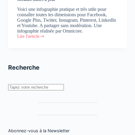
Voici une infographie pratique et très utile pour
connaître toutes les dimensions pour Facebook,
Google Plus, Twitter, Instagram, Pinterest, LinkedIn
et Youtube. A partager sans modération. Une
infographie réalisée par Omnicore.
Lire l'article
#Infographie
:
Toutes
les
dimensions
des
Recherche
réseaux
sociaux
mises
à
Rechercher
jour
Abonnez-vous à la Newsletter