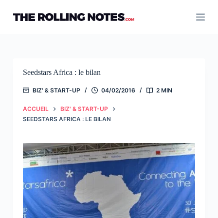
Passer
au
contenu
Seedstars Africa : le bilan
BIZ' & START-UP
04/02/2016
2 MIN
ACCUEIL
BIZ' & START-UP
SEEDSTARS AFRICA : LE BILAN