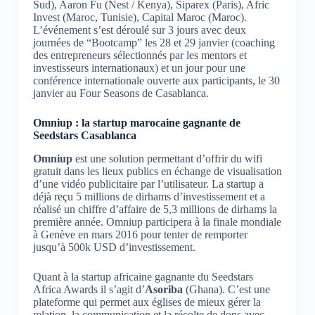
Sud), Aaron Fu (Nest / Kenya), Siparex (Paris), Afric
Invest (Maroc, Tunisie), Capital Maroc (Maroc).
L’événement s’est déroulé sur 3 jours avec deux
journées de “Bootcamp” les 28 et 29 janvier (coaching
des entrepreneurs sélectionnés par les mentors et
investisseurs internationaux) et un jour pour une
conférence internationale ouverte aux participants, le 30
janvier au Four Seasons de Casablanca.
Omniup : la startup marocaine gagnante de
Seedstars Casablanca
Omniup
est une solution permettant d’offrir du wifi
gratuit dans les lieux publics en échange de visualisation
d’une vidéo publicitaire par l’utilisateur. La startup a
déjà reçu 5 millions de dirhams d’investissement et a
réalisé un chiffre d’affaire de 5,3 millions de dirhams la
première année. Omniup participera à la finale mondiale
à Genève en mars 2016 pour tenter de remporter
jusqu’à 500k USD d’investissement.
Quant à la startup africaine gagnante du Seedstars
Africa Awards il s’agit d’
Asoriba
(Ghana). C’est une
plateforme qui permet aux églises de mieux gérer la
relation, la communication et la récolte de dons avec