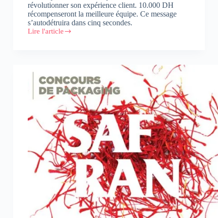
révolutionner son expérience client. 10.000 DH
récompenseront la meilleure équipe. Ce message
s’autodétruira dans cinq secondes.
Lire l'article
Trop
de
blablas,
pas
assez
de
hackers
:
Je
n’aime
pas
les
Hackathons