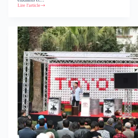
Lire l'article
Kaspersky
Lab
lance
Talent
Lab