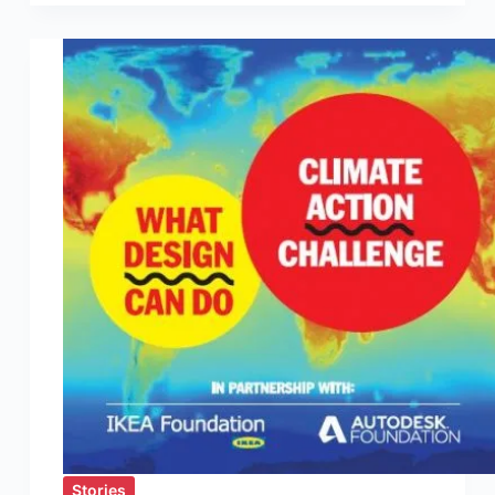
League
:
Partenariat
entre
L’bankalik
et
Mastercard
Stories