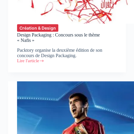
Création & Design
Design Packaging : Concours sous le thème
« Nafis »
Packtory organise la deuxième édition de son
concours de Design Packaging.
Lire l'article
Design
Packaging
:
Concours
sous
le
thème
« Nafis »