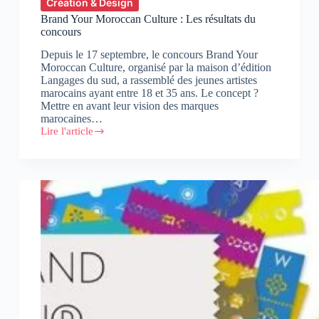
Création & Design
Brand Your Moroccan Culture : Les résultats du
concours
Depuis le 17 septembre, le concours Brand Your
Moroccan Culture, organisé par la maison d’édition
Langages du sud, a rassemblé des jeunes artistes
marocains ayant entre 18 et 35 ans. Le concept ?
Mettre en avant leur vision des marques
marocaines…
Lire l'article
Brand
Your
Moroccan
Culture
:
Les
résultats
du
concours