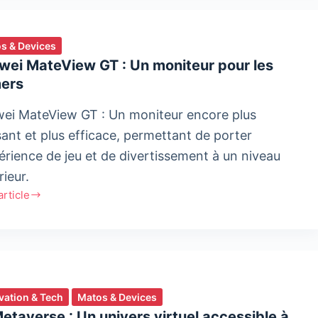
hise
s & Devices
rque
wei MateView GT : Un moniteur pour les
ers
book
ng
ei MateView GT : Un moniteur encore plus
sant et plus efficace, permettant de porter
périence de jeu et de divertissement à un niveau
rieur.
'article
ei
View
eur
vation & Tech
Matos & Devices
etaverse : Un univers virtuel accessible à