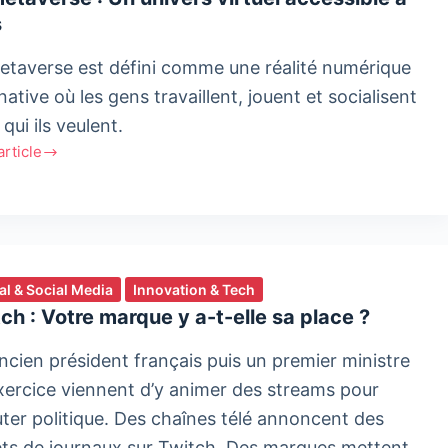
s
rs
etaverse est défini comme une réalité numérique
native où les gens travaillent, jouent et socialisent
qui ils veulent.
'article
erse
rs
l
tal & Social Media
Innovation & Tech
sible
ch : Votre marque y a-t-elle sa place ?
ncien président français puis un premier ministre
xercice viennent d’y animer des streams pour
uter politique. Des chaînes télé annoncent des
ets de journaux sur Twitch. Des marques mettent