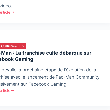
vidéo.
'article
uoi
nus
 Culture & Fun
Man : La franchise culte débarque sur
e
ebook Gaming
reuses
 dévoile la prochaine étape de l'évolution de la
borations
chise avec le lancement de Pac-Man Community
usivement sur Facebook Gaming.
ues
'article