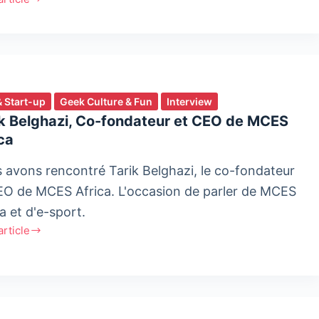
d
ues
aines
arent
& Start-up
Geek Culture & Fun
Interview
ng
ik Belghazi, Co-fondateur et CEO de MCES
ca
 avons rencontré Tarik Belghazi, le co-fondateur
EO de MCES Africa. L'occasion de parler de MCES
a et d'e-sport.
'article
azi,
teur