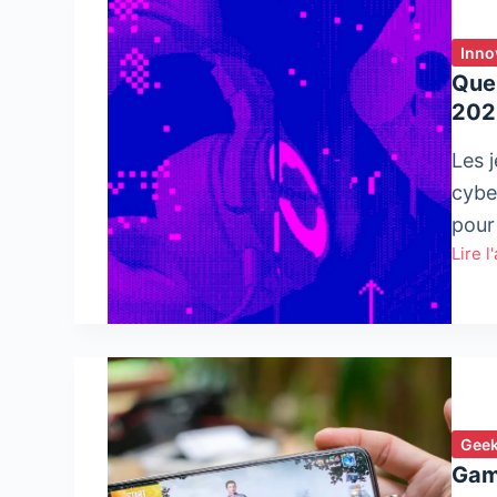
Inno
Que
202
Les 
cybe
pour 
Lire l
Quell
mena
pour
les
cons
en
2023
Geek
?
Gam