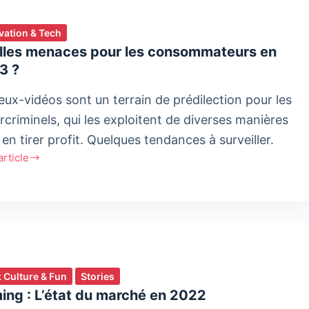
vation & Tech
lles menaces pour les consommateurs en
3 ?
jeux-vidéos sont un terrain de prédilection pour les
rcriminels, qui les exploitent de diverses manières
en tirer profit. Quelques tendances à surveiller.
'article
es
ces
ommateurs
 Culture & Fun
Stories
ing : L’état du marché en 2022